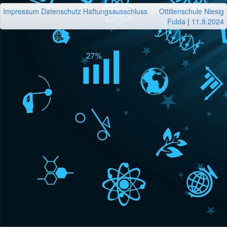
Impressum
Datenschutz
Haftungsausschluss
Ottilienschule Niesig
Fulda
|
11.9.2024